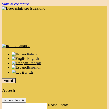
Salta al contenuto
Italiano
Italiano
English
Français
Español
عربى
Accedi
Accedi
button close
×
Nome Utente