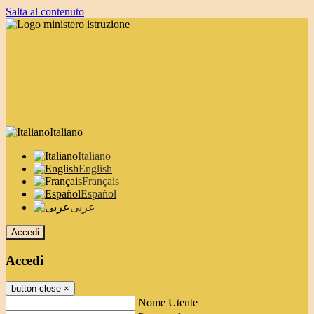
Salta al contenuto
Italiano
Italiano
English
Français
Español
عربى
Accedi
Accedi
button close
×
Nome Utente