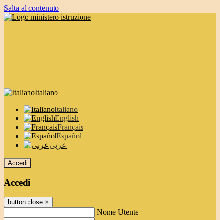
Salta al contenuto
Italiano
Italiano
English
Français
Español
عربى
Accedi
Accedi
button close
×
Nome Utente