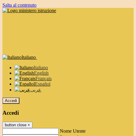
Salta al contenuto
Italiano
Italiano
English
Français
Español
عربى
Accedi
Accedi
button close
×
Nome Utente