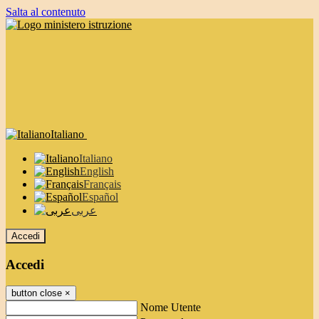
Salta al contenuto
Italiano
Italiano
English
Français
Español
عربى
Accedi
Accedi
button close
×
Nome Utente