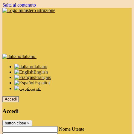
Salta al contenuto
Italiano
Italiano
English
Français
Español
عربى
Accedi
Accedi
button close
×
Nome Utente