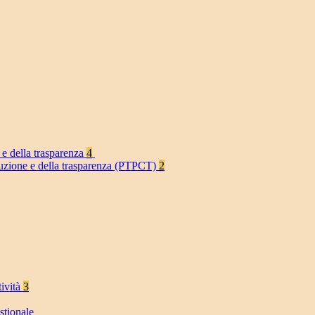
 e della trasparenza
4
rruzione e della trasparenza (PTPCT)
2
tività
3
stionale