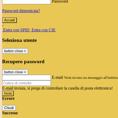
Password
Password dimenticata?
-
Entra con SPID
Entra con CIE
Seleziona utente
button close
×
Recupero password
button close
×
E-mail
Verrà inviato un messaggio all'indirizz
E-mail inviata, si prega di controllare la casella di posta elettronica!
Errore
Chiudi
Successo