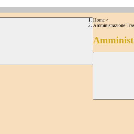
Home
>
Amministrazione Tra
Amministr