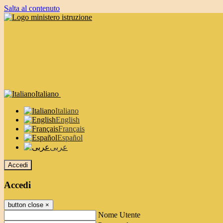
Salta al contenuto
Italiano
Italiano
English
Français
Español
عربى
Accedi
Accedi
button close
×
Nome Utente