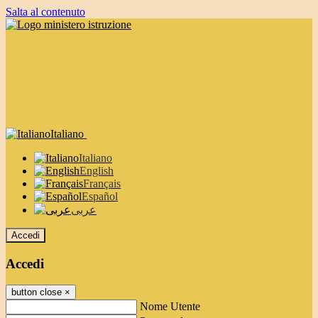
Salta al contenuto
Italiano
Italiano
English
Français
Español
عربى
Accedi
Accedi
button close
×
Nome Utente