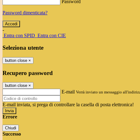
Password
Password dimenticata?
-
Entra con SPID
Entra con CIE
Seleziona utente
button close
×
Recupero password
button close
×
E-mail
Verrà inviato un messaggio all'indirizz
E-mail inviata, si prega di controllare la casella di posta elettronica!
Errore
Chiudi
Successo