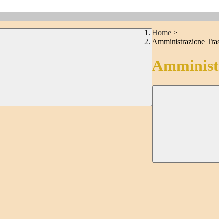
Home
>
Amministrazione Tra
Amministr