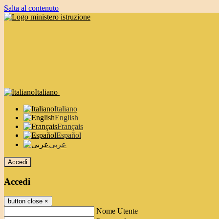
Salta al contenuto
Italiano
Italiano
English
Français
Español
عربى
Accedi
Accedi
button close
×
Nome Utente