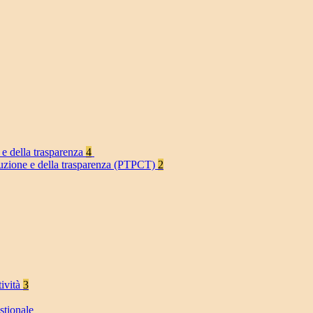
 e della trasparenza
4
rruzione e della trasparenza (PTPCT)
2
tività
3
stionale