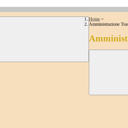
Home
>
Amministrazione Tra
Amministr