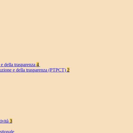
 e della trasparenza
4
rruzione e della trasparenza (PTPCT)
2
tività
3
stionale