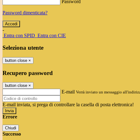
Password
Password dimenticata?
-
Entra con SPID
Entra con CIE
Seleziona utente
button close
×
Recupero password
button close
×
E-mail
Verrà inviato un messaggio all'indirizz
E-mail inviata, si prega di controllare la casella di posta elettronica!
Errore
Chiudi
Successo