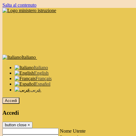
Salta al contenuto
Italiano
Italiano
English
Français
Español
عربى
Accedi
Accedi
button close
×
Nome Utente