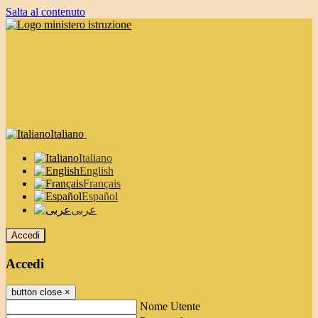
Salta al contenuto
Italiano
Italiano
English
Français
Español
عربى
Accedi
Accedi
button close
×
Nome Utente