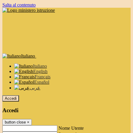
Salta al contenuto
Italiano
Italiano
English
Français
Español
عربى
Accedi
Accedi
button close
×
Nome Utente