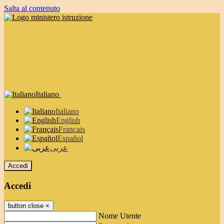
Salta al contenuto
Italiano
Italiano
English
Français
Español
عربى
Accedi
Accedi
button close
×
Nome Utente