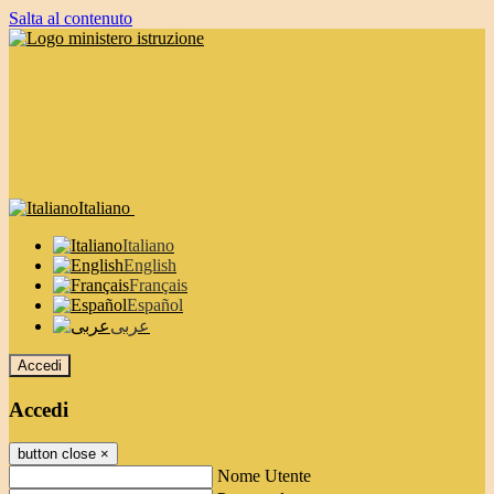
Salta al contenuto
Italiano
Italiano
English
Français
Español
عربى
Accedi
Accedi
button close
×
Nome Utente