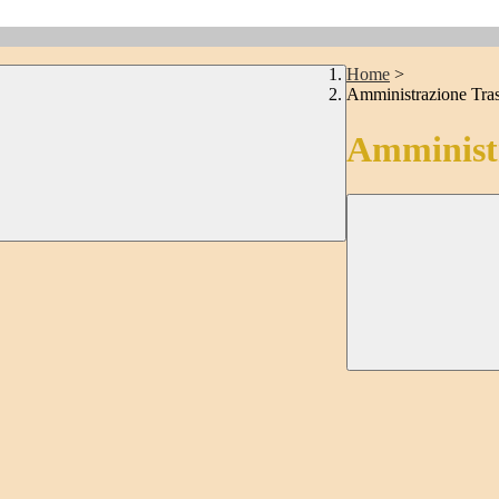
Home
>
Amministrazione Tra
Amministr