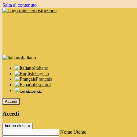
Salta al contenuto
Italiano
Italiano
English
Français
Español
عربى
Accedi
Accedi
button close
×
Nome Utente