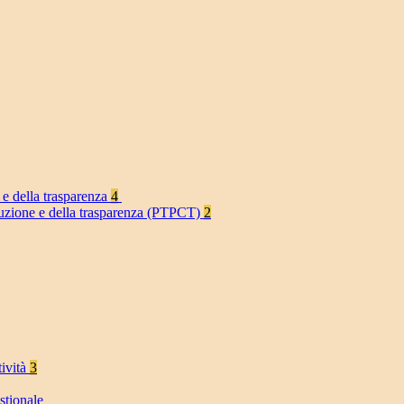
 e della trasparenza
4
rruzione e della trasparenza (PTPCT)
2
tività
3
stionale