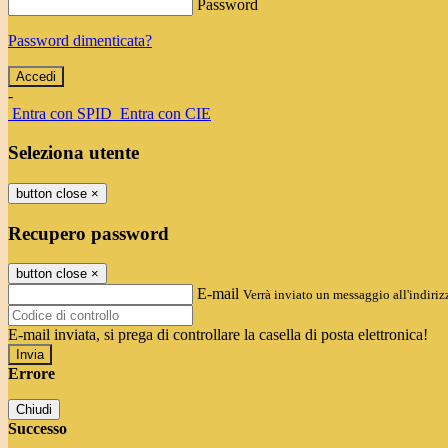
Password
Password dimenticata?
-
Entra con SPID
Entra con CIE
Seleziona utente
button close
×
Recupero password
button close
×
E-mail
Verrà inviato un messaggio all'indirizz
E-mail inviata, si prega di controllare la casella di posta elettronica!
Errore
Chiudi
Successo