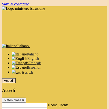
Salta al contenuto
Italiano
Italiano
English
Français
Español
عربى
Accedi
Accedi
button close
×
Nome Utente