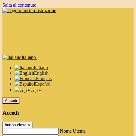
Salta al contenuto
Italiano
Italiano
English
Français
Español
عربى
Accedi
Accedi
button close
×
Nome Utente