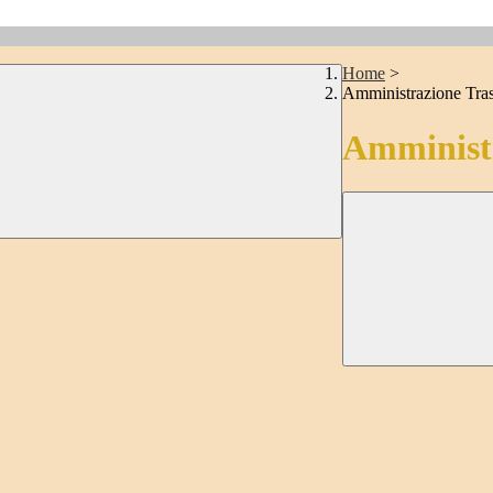
Home
>
Amministrazione Tra
Amministr