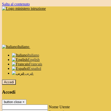
Salta al contenuto
Italiano
Italiano
English
Français
Español
عربى
Accedi
Accedi
button close
×
Nome Utente