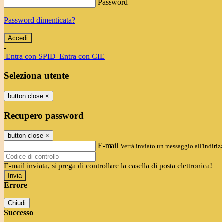
Password
Password dimenticata?
-
Entra con SPID
Entra con CIE
Seleziona utente
button close
×
Recupero password
button close
×
E-mail
Verrà inviato un messaggio all'indirizz
E-mail inviata, si prega di controllare la casella di posta elettronica!
Errore
Chiudi
Successo