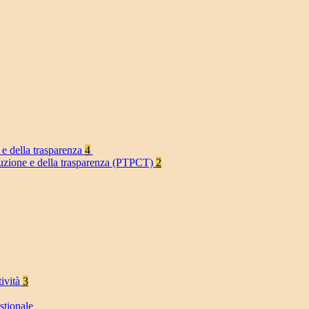
 e della trasparenza
4
rruzione e della trasparenza (PTPCT)
2
tività
3
stionale