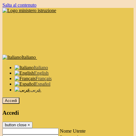
Salta al contenuto
Italiano
Italiano
English
Français
Español
عربى
Accedi
Accedi
button close
×
Nome Utente