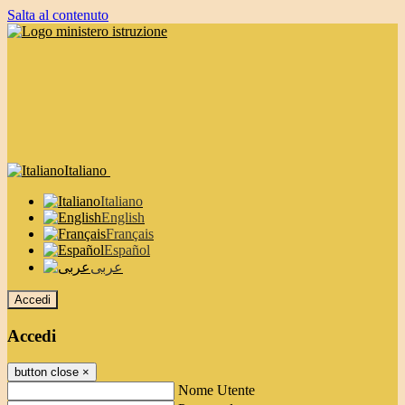
Salta al contenuto
Italiano
Italiano
English
Français
Español
عربى
Accedi
Accedi
button close
×
Nome Utente