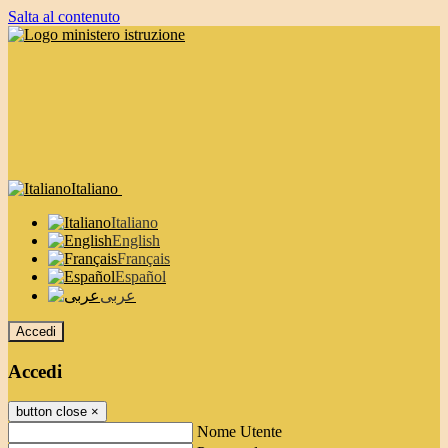
Salta al contenuto
Italiano
Italiano
English
Français
Español
عربى
Accedi
Accedi
button close
×
Nome Utente