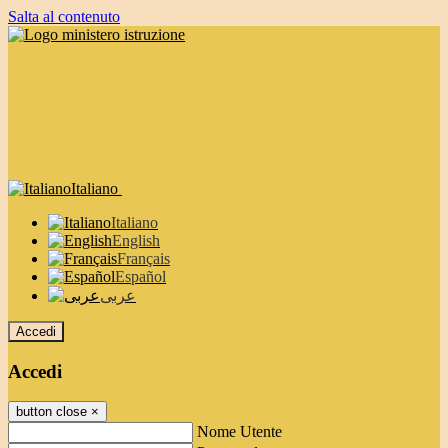
Salta al contenuto
Italiano
Italiano
English
Français
Español
عربى
Accedi
Accedi
button close
×
Nome Utente