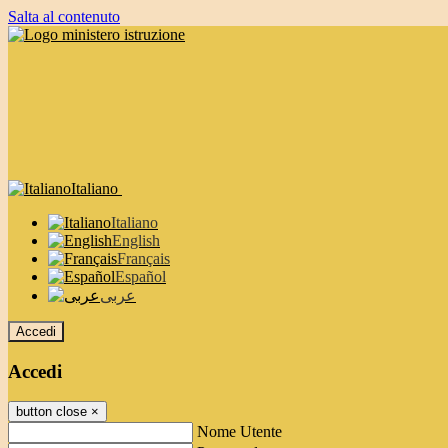
Salta al contenuto
Italiano
Italiano
English
Français
Español
عربى
Accedi
Accedi
button close
×
Nome Utente