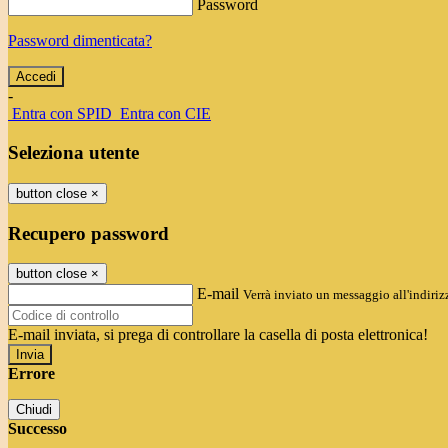
Password
Password dimenticata?
-
Entra con SPID
Entra con CIE
Seleziona utente
button close
×
Recupero password
button close
×
E-mail
Verrà inviato un messaggio all'indirizz
E-mail inviata, si prega di controllare la casella di posta elettronica!
Errore
Chiudi
Successo