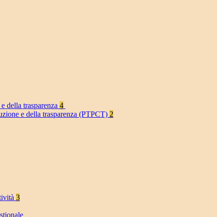
 e della trasparenza
4
rruzione e della trasparenza (PTPCT)
2
tività
3
stionale