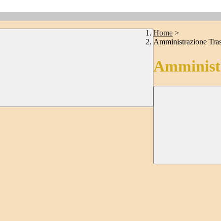
Home
>
Amministrazione Tra
Amministr