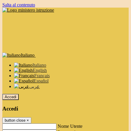
Salta al contenuto
Italiano
Italiano
English
Français
Español
عربى
Accedi
Accedi
button close
×
Nome Utente