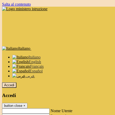
Salta al contenuto
Italiano
Italiano
English
Français
Español
عربى
Accedi
Accedi
button close
×
Nome Utente