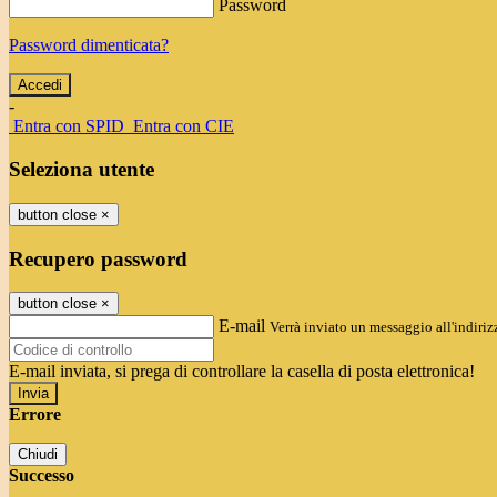
Password
Password dimenticata?
-
Entra con SPID
Entra con CIE
Seleziona utente
button close
×
Recupero password
button close
×
E-mail
Verrà inviato un messaggio all'indirizz
E-mail inviata, si prega di controllare la casella di posta elettronica!
Errore
Chiudi
Successo