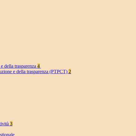
 e della trasparenza
4
rruzione e della trasparenza (PTPCT)
2
tività
3
stionale