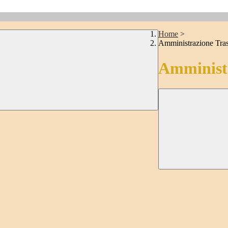
Home
>
Amministrazione Tra
Amministr