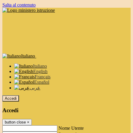
Salta al contenuto
Italiano
Italiano
English
Français
Español
عربى
Accedi
Accedi
button close
×
Nome Utente