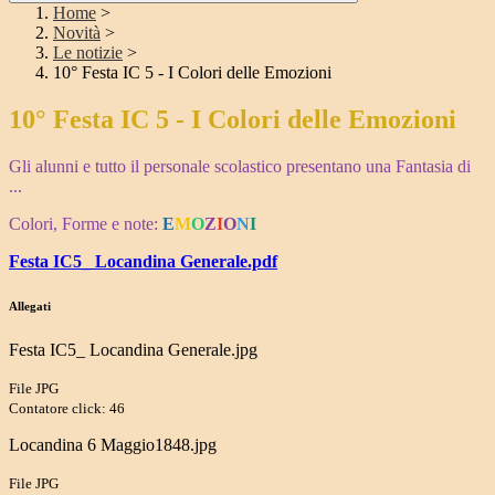
Home
>
Novità
>
Le notizie
>
10° Festa IC 5 - I Colori delle Emozioni
10° Festa IC 5 - I Colori delle Emozioni
Gli alunni e tutto il personale scolastico presentano una Fantasia di
...
Colori, Forme e note:
E
M
O
Z
I
O
N
I
Festa IC5_ Locandina Generale.pdf
Allegati
Festa IC5_ Locandina Generale.jpg
File JPG
Contatore click: 46
Locandina 6 Maggio1848.jpg
File JPG