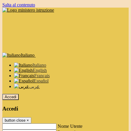
Salta al contenuto
Italiano
Italiano
English
Français
Español
عربى
Accedi
Accedi
button close
×
Nome Utente