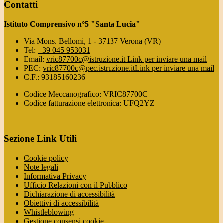
Contatti
Istituto Comprensivo n°5 "Santa Lucia"
Via Mons. Bellomi, 1 - 37137 Verona (VR)
Tel:
+39 045 953031
Email:
vric87700c@istruzione.it
Link per inviare una mail
PEC:
vric87700c@pec.istruzione.it
Link per inviare una mail
C.F.: 93185160236
Codice Meccanografico: VRIC87700C
Codice fatturazione elettronica: UFQ2YZ
Sezione Link Utili
Cookie policy
Note legali
Informativa Privacy
Ufficio Relazioni con il Pubblico
Dichiarazione di accessibilità
Obiettivi di accessibilità
Whistleblowing
Gestione consensi cookie