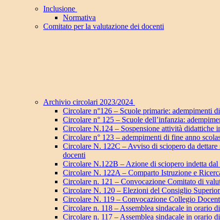
Inclusione
Normativa
Comitato per la valutazione dei docenti
Archivio circolari 2023/2024
Circolare n°126 – Scuole primarie: adempimenti di 
Circolare n° 125 – Scuole dell’infanzia: adempiment
Circolare N.124 – Sospensione attività didattiche i
Circolare n° 123 – adempimenti di fine anno scolas
Circolare N. 122C – Avviso di sciopero da dettare s
docenti
Circolare N.122B – Azione di sciopero indetta dal 
Circolare N. 122A – Comparto Istruzione e Ricerca
Circolare n. 121 – Convocazione Comitato di valut
Circolare N. 120 – Elezioni del Consiglio Superior
Circolare N. 119 – Convocazione Collegio Docenti
Circolare n. 118 – Assemblea sindacale in orario di
Circolare n. 117 – Assemblea sindacale in orario di