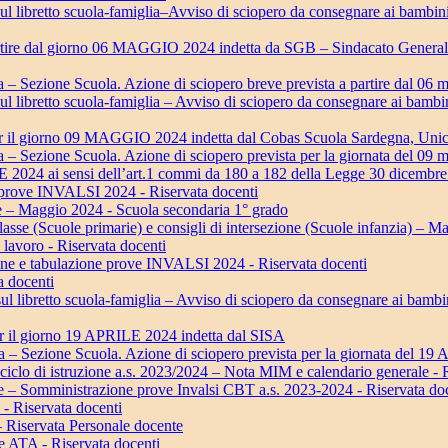
l libretto scuola-famiglia–Avviso di sciopero da consegnare ai bambini 
artire dal giorno 06 MAGGIO 2024 indetta da SGB – Sindacato Genera
– Sezione Scuola. Azione di sciopero breve prevista a partire dal 06 m
l libretto scuola-famiglia – Avviso di sciopero da consegnare ai bambini
er il giorno 09 MAGGIO 2024 indetta dal Cobas Scuola Sardegna, Unic
 – Sezione Scuola. Azione di sciopero prevista per la giornata del 09 
ai sensi dell’art.1 commi da 180 a 182 della Legge 30 dicembre 202
 prove INVALSI 2024 - Riservata docenti
se – Maggio 2024 - Scuola secondaria 1° grado
lasse (Scuole primarie) e consigli di intersezione (Scuole infanzia) – 
 lavoro - Riservata docenti
one e tabulazione prove INVALSI 2024 - Riservata docenti
a docenti
l libretto scuola-famiglia – Avviso di sciopero da consegnare ai bambini 
er il giorno 19 APRILE 2024 indetta dal SISA
 – Sezione Scuola. Azione di sciopero prevista per la giornata del 19
 ciclo di istruzione a.s. 2023/2024 – Nota MIM e calendario generale - 
ze – Somministrazione prove Invalsi CBT a.s. 2023-2024 - Riservata do
o - Riservata docenti
– Riservata Personale docente
e ATA - Riservata docenti