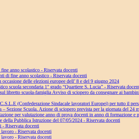
fine anno scolastico - Riservata docenti
i di fine anno scolastico - Riservata docenti
n occasione delle elezioni europee dell’ 8 e del 9 giugno 2024
tico scuola secondaria 1° grado “Quartiere S. Lucia” - Riservata docent
ul libretto scuola-famiglia Avviso di sciopero da consegnare ai bambini 
C.S.L.E (Confederazione Sindacale lavoratori Europei) per tutto il per
 – Sezione Scuola. Azione di sciopero prevista per la giornata del 24 
azione per valutazione anno di prova docenti in anno di formazione e 
e della Pubblica Istruzione del 07/05/2024 - Riservata docenti
 - Riservata docenti
 lavoro - Riservata docenti
 lavoro - Riservata docenti