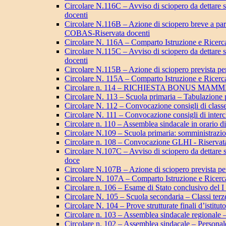
Circolare N.116C – Avviso di sciopero da dettare su
docenti
Circolare N.116B – Azione di sciopero breve a p
COBAS-Riservata docenti
Circolare N. 116A – Comparto Istruzione e Ricerca 
Circolare N.115C – Avviso di sciopero da dettare su
docenti
Circolare N.115B – Azione di sciopero prevista p
Circolare N. 115A – Comparto Istruzione e Ricerca
Circolare n. 114 – RICHIESTA BONUS MAMME 2024 
Circolare N. 113 – Scuola primaria – Tabulazione
Circolare N. 112 – Convocazione consigli di clas
Circolare N. 111 – Convocazione consigli di interc
Circolare n. 110 – Assemblea sindacale in orario di
Circolare N.109 – Scuola primaria: somministrazi
Circolare n. 108 – Convocazione GLHI - Riservat
Circolare N.107C – Avviso di sciopero da dettare su
doce
Circolare N.107B – Azione di sciopero prevista p
Circolare N. 107A – Comparto Istruzione e Ricerca
Circolare n. 106 – Esame di Stato conclusivo del I
Circolare N. 105 – Scuola secondaria – Classi ter
Circolare N. 104 – Prove strutturate finali d’istitut
Circolare n. 103 – Assemblea sindacale regionale 
Circolare n. 102 – Assemblea sindacale – Personal