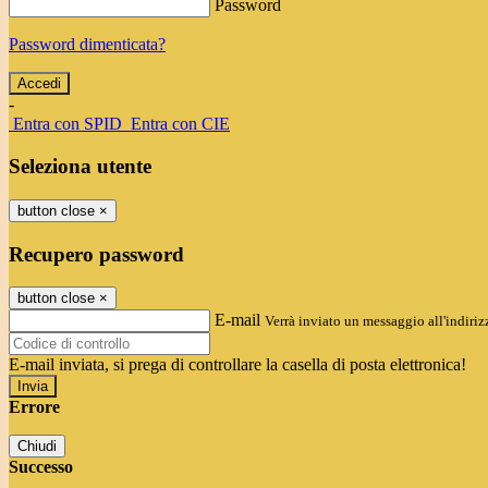
Password
Password dimenticata?
-
Entra con SPID
Entra con CIE
Seleziona utente
button close
×
Recupero password
button close
×
E-mail
Verrà inviato un messaggio all'indirizz
E-mail inviata, si prega di controllare la casella di posta elettronica!
Errore
Chiudi
Successo