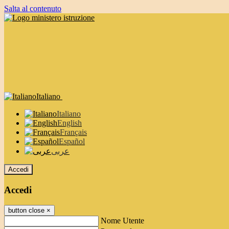
Salta al contenuto
Italiano
Italiano
English
Français
Español
عربى
Accedi
Accedi
button close
×
Nome Utente