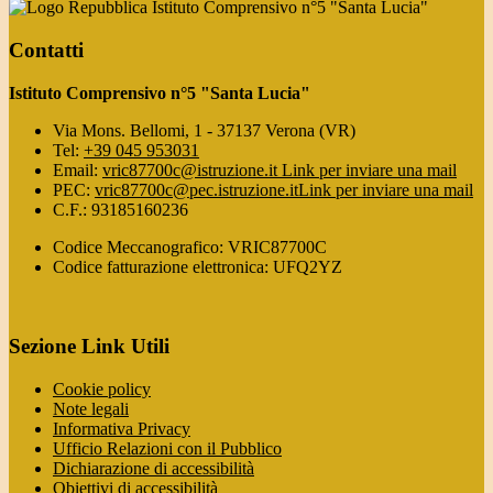
Istituto Comprensivo n°5 "Santa Lucia"
Contatti
Istituto Comprensivo n°5 "Santa Lucia"
Via Mons. Bellomi, 1 - 37137 Verona (VR)
Tel:
+39 045 953031
Email:
vric87700c@istruzione.it
Link per inviare una mail
PEC:
vric87700c@pec.istruzione.it
Link per inviare una mail
C.F.: 93185160236
Codice Meccanografico: VRIC87700C
Codice fatturazione elettronica: UFQ2YZ
Sezione Link Utili
Cookie policy
Note legali
Informativa Privacy
Ufficio Relazioni con il Pubblico
Dichiarazione di accessibilità
Obiettivi di accessibilità