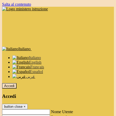
Salta al contenuto
Italiano
Italiano
English
Français
Español
عربى
Accedi
Accedi
button close
×
Nome Utente