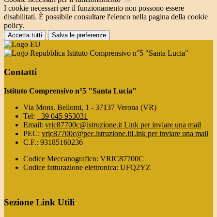
I cookie necessari per il funzionamento non possono essere
disabilitati. È possibile consultare l'elenco nella pagina della cookie
policy.
Accetta tutti
Salva le preferenze
Istituto Comprensivo n°5 "Santa Lucia"
Contatti
Istituto Comprensivo n°5 "Santa Lucia"
Via Mons. Bellomi, 1 - 37137 Verona (VR)
Tel:
+39 045 953031
Email:
vric87700c@istruzione.it
Link per inviare una mail
PEC:
vric87700c@pec.istruzione.it
Link per inviare una mail
C.F.: 93185160236
Codice Meccanografico: VRIC87700C
Codice fatturazione elettronica: UFQ2YZ
Sezione Link Utili