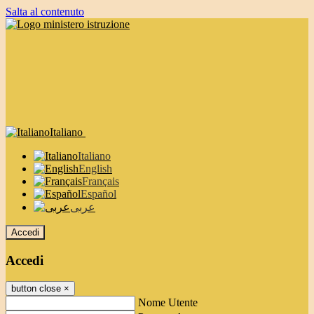
Salta al contenuto
Italiano
Italiano
English
Français
Español
عربى
Accedi
Accedi
button close
×
Nome Utente