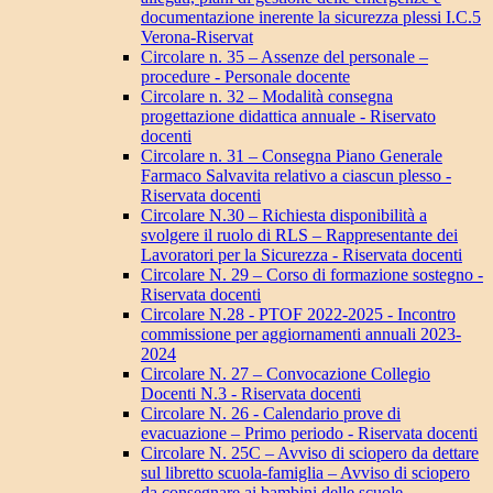
documentazione inerente la sicurezza plessi I.C.5
Verona-Riservat
Circolare n. 35 – Assenze del personale –
procedure - Personale docente
Circolare n. 32 – Modalità consegna
progettazione didattica annuale - Riservato
docenti
Circolare n. 31 – Consegna Piano Generale
Farmaco Salvavita relativo a ciascun plesso -
Riservata docenti
Circolare N.30 – Richiesta disponibilità a
svolgere il ruolo di RLS – Rappresentante dei
Lavoratori per la Sicurezza - Riservata docenti
Circolare N. 29 – Corso di formazione sostegno -
Riservata docenti
Circolare N.28 - PTOF 2022-2025 - Incontro
commissione per aggiornamenti annuali 2023-
2024
Circolare N. 27 – Convocazione Collegio
Docenti N.3 - Riservata docenti
Circolare N. 26 - Calendario prove di
evacuazione – Primo periodo - Riservata docenti
Circolare N. 25C – Avviso di sciopero da dettare
sul libretto scuola-famiglia – Avviso di sciopero
da consegnare ai bambini delle scuole