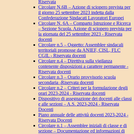
Riservata
Circolare N.6B – Azione di sciopero prevista per
il giorno 25 settembre 2023 indetta dalla
Confederazione Sindacati Lavoratori Europei
Circolare N. 6A – Comparto Istruzione e Ricerca
– Sezione Scuola. Azione di sciopero prevista per
la giornata del 25 settembre 2023 - Riservata
docenti
Circolare n.5 – Oggetto: Assemblee sindacali
territoriali promosse da ANIEF, CISL, FLC
CGIL - Riservata docenti
Circolare n.4 – Direttiva sulla vigilanza
contenente disposizioni a carattere permanente -
Riservata docenti
Circolare n.3 – Orario provvisorio scuola
secondaria -Riservata docenti
Circolare n.2 – Criteri per la formulazione degli
orari 2023-2024 - Riservata docenti
Dispositivo di assegnazione dei docenti alle classi
e alle sezioni – A.S. 2023-2024 - Riservata
Docenti
Piano annuale delle attività docenti 2023-2024 -
Riservata Docenti
Circolare n.1 – Assemblee iniziali di classe e di
sezione – Documentazione ed informazioni di