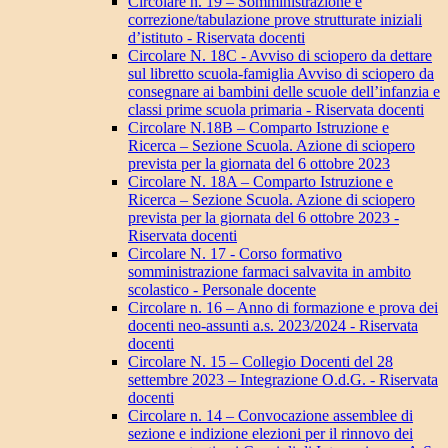
Circolare n. 19 – Somministrazione e
correzione/tabulazione prove strutturate iniziali
d’istituto - Riservata docenti
Circolare N. 18C - Avviso di sciopero da dettare
sul libretto scuola-famiglia Avviso di sciopero da
consegnare ai bambini delle scuole dell’infanzia e
classi prime scuola primaria - Riservata docenti
Circolare N.18B – Comparto Istruzione e
Ricerca – Sezione Scuola. Azione di sciopero
prevista per la giornata del 6 ottobre 2023
Circolare N. 18A – Comparto Istruzione e
Ricerca – Sezione Scuola. Azione di sciopero
prevista per la giornata del 6 ottobre 2023 -
Riservata docenti
Circolare N. 17 - Corso formativo
somministrazione farmaci salvavita in ambito
scolastico - Personale docente
Circolare n. 16 – Anno di formazione e prova dei
docenti neo-assunti a.s. 2023/2024 - Riservata
docenti
Circolare N. 15 – Collegio Docenti del 28
settembre 2023 – Integrazione O.d.G. - Riservata
docenti
Circolare n. 14 – Convocazione assemblee di
sezione e indizione elezioni per il rinnovo dei