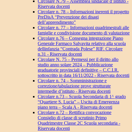
Circolare N.79 – Assemblea sindacale d’istituto -
Riservata docenti
Circolare n. 78 – Informazioni inerenti il progetto
PreDisA “Prevenzione dei disagi
dell’apprendimento”
Circolare n. 77 – Informazioni quadrimestrali alle
famiglie e condivisione documento di valutazione
Circolare n.76 – Consegna integrazione Piano
Generale Farmaco Salvavita relativo alla scuola
dellinfanzia “Contrada Polese” RIF. Circolare
n.31 - Riservata docenti
Circolare N. 75 – Permessi per il diritto allo
studio anno solare 2024 – Pubblicazione
graduatorie provinciali definitive – C.C.I.R.
sottoscritto in data 16/11/2022 - Riservata docenti
Circolare n. 74 – Somministrazione e
correzione/tabulazione prove strutturate
intermedie d’istituto - Riservata docenti
Circolare n.73 – Scuola Secondaria di 1^ grado
“Quartiere S. Lucia” – Uscita di Emergenza
piano terra – Scala A - Riservata docenti
Circolare n.72 – Rettifica convocazione
Consiglio di classe di scrutinio Primo
Quadrimestre Classe 2C Scuola secondaria -
Riservata docenti