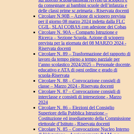
da consegnare ai bambini scuole dell’infanzia e
delle classi prime sc.primaria - Riservata docenti
Circolare N.90B – Azione di sciopero prevista
per il giorno 08 marzo 2024 indetta dalla FLC
CGIL, SLAI COBAS con adesione dei Cobas
Circolare N. 90A – Comparto Istruzione e
Ricerca – Sezione Scuola. Azione di sciopero
prevista per la giornata del 08 MARZO 2024 -
Riservata docenti
Circolare N. 89 – Trasformazione del rapporto di
lavoro da tempo pieno a tempo parziale per
l’anno scolastico 2024/2025 – Personale docente,
educativo e ATA di ogni ordine e grado di
scuola-Riservata
Circolare N. 88 – Convocazione consigli di
classe – Marzo 2024 - Riservata docenti
Circolare N. 87 – Convocazione consigli di
interclasse e consigli di intersezione - Marzo
2024
Circolare N. 86 – Elezioni del Consiglio
Superiore della Pubblica Istruzione –
Costituzione ed insediamento della Commissione
elettorale d’Istituto - Riservata docenti
Circolare N. 85 – Convocazione Nucleo Interno