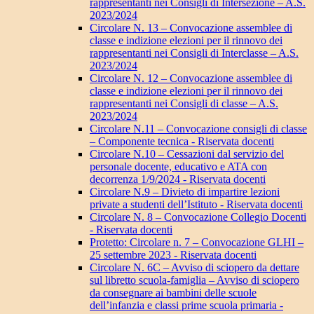
rappresentanti nei Consigli di Intersezione – A.S.
2023/2024
Circolare N. 13 – Convocazione assemblee di
classe e indizione elezioni per il rinnovo dei
rappresentanti nei Consigli di Interclasse – A.S.
2023/2024
Circolare N. 12 – Convocazione assemblee di
classe e indizione elezioni per il rinnovo dei
rappresentanti nei Consigli di classe – A.S.
2023/2024
Circolare N.11 – Convocazione consigli di classe
– Componente tecnica - Riservata docenti
Circolare N.10 – Cessazioni dal servizio del
personale docente, educativo e ATA con
decorrenza 1/9/2024 - Riservata docenti
Circolare N.9 – Divieto di impartire lezioni
private a studenti dell’Istituto - Riservata docenti
Circolare N. 8 – Convocazione Collegio Docenti
- Riservata docenti
Protetto: Circolare n. 7 – Convocazione GLHI –
25 settembre 2023 - Riservata docenti
Circolare N. 6C – Avviso di sciopero da dettare
sul libretto scuola-famiglia – Avviso di sciopero
da consegnare ai bambini delle scuole
dell’infanzia e classi prime scuola primaria -