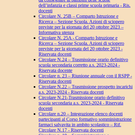
dell’infanzia e classi prime scuola primaria - Ris.
docenti
Circolare N. 25B – Comparto Istruzione e
Ricerca – Sezione Scuola. Azioni di sciopero
previste per la giornata del 20 ottobre 2023 –
Informativa utenza
Circolare N. 25A - Comparto Istruzione e
Ricerca – Sezione Scuola. Azioni di sciopero
previste per la giornata del 20 ottobre 2023 -
Riservata docenti
Circolare N.24 – Trasmissione orario definitivo
scuola secondaria corretto a.s. 2023-2024 -
Riservata docente
Circolare n. 23 – Riunione annuale con il RSPP -
Riservata docenti
Circolare N.22 – Trasmissione prospetto incarichi
a.s. 2023-2024 - Riservata docenti
Circolare N.21-Trasmissione orario definitivo
scuola secondaria a.s. 2023-2024 - Riservata
docenti
Circolare n.20 – Integrazione elenco docenti
partecipanti al Corso formativo somministrazione
farmaci salvavita in ambito scolastico – Rif.
Circolare N.17 - Riservata docenti