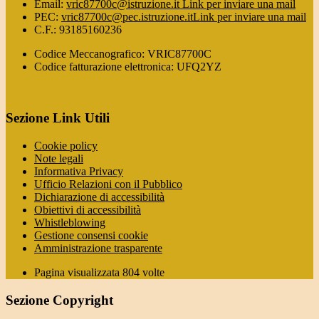
Email:
vric87700c@istruzione.it
Link per inviare una mail
PEC:
vric87700c@pec.istruzione.it
Link per inviare una mail
C.F.: 93185160236
Codice Meccanografico: VRIC87700C
Codice fatturazione elettronica: UFQ2YZ
Sezione Link Utili
Cookie policy
Note legali
Informativa Privacy
Ufficio Relazioni con il Pubblico
Dichiarazione di accessibilità
Obiettivi di accessibilità
Whistleblowing
Gestione consensi cookie
Amministrazione trasparente
Pagina visualizzata
804
volte
Sezione Copyright