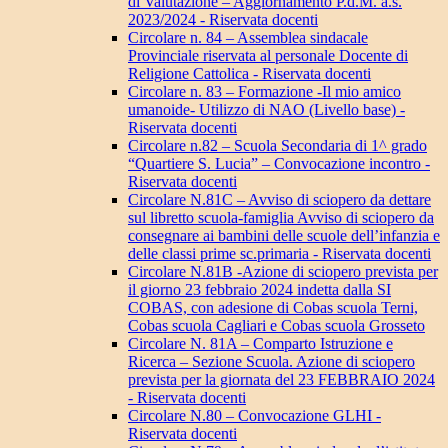
di Valutazione – Aggiornamento P.d.M. a.s.
2023/2024 - Riservata docenti
Circolare n. 84 – Assemblea sindacale
Provinciale riservata al personale Docente di
Religione Cattolica - Riservata docenti
Circolare n. 83 – Formazione -Il mio amico
umanoide- Utilizzo di NAO (Livello base) -
Riservata docenti
Circolare n.82 – Scuola Secondaria di 1^ grado
“Quartiere S. Lucia” – Convocazione incontro -
Riservata docenti
Circolare N.81C – Avviso di sciopero da dettare
sul libretto scuola-famiglia Avviso di sciopero da
consegnare ai bambini delle scuole dell’infanzia e
delle classi prime sc.primaria - Riservata docenti
Circolare N.81B -Azione di sciopero prevista per
il giorno 23 febbraio 2024 indetta dalla SI
COBAS, con adesione di Cobas scuola Terni,
Cobas scuola Cagliari e Cobas scuola Grosseto
Circolare N. 81A – Comparto Istruzione e
Ricerca – Sezione Scuola. Azione di sciopero
prevista per la giornata del 23 FEBBRAIO 2024
- Riservata docenti
Circolare N.80 – Convocazione GLHI -
Riservata docenti