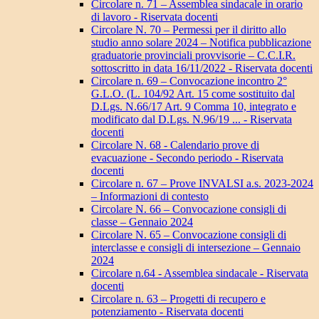
Circolare n. 71 – Assemblea sindacale in orario
di lavoro - Riservata docenti
Circolare N. 70 – Permessi per il diritto allo
studio anno solare 2024 – Notifica pubblicazione
graduatorie provinciali provvisorie – C.C.I.R.
sottoscritto in data 16/11/2022 - Riservata docenti
Circolare n. 69 – Convocazione incontro 2°
G.L.O. (L. 104/92 Art. 15 come sostituito dal
D.Lgs. N.66/17 Art. 9 Comma 10, integrato e
modificato dal D.Lgs. N.96/19 ... - Riservata
docenti
Circolare N. 68 - Calendario prove di
evacuazione - Secondo periodo - Riservata
docenti
Circolare n. 67 – Prove INVALSI a.s. 2023-2024
– Informazioni di contesto
Circolare N. 66 – Convocazione consigli di
classe – Gennaio 2024
Circolare N. 65 – Convocazione consigli di
interclasse e consigli di intersezione – Gennaio
2024
Circolare n.64 - Assemblea sindacale - Riservata
docenti
Circolare n. 63 – Progetti di recupero e
potenziamento - Riservata docenti