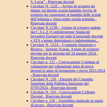
S. Lucia” - Riservata docenti
Circolare N. 122C – Avviso di sciopero da
dettare sul libretto scuola-famiglia Avviso di
sciopero da consegnare ai bambini delle scuole
dell’infanzia e classi prime scuola primaria -
Riservata docenti
Circolare N.122B – Azione di sciopero indetta
dal C.S.L.E (Confederazione Sindacale
lavoratori Europei) per tutto il personale docente
e ATA a tempo determinato e indeterminato...
Circolare N. 122A – Comparto Istruzione e
Ricerca – Sezione Scuola. Azione di sciopero
prevista per la giornata del 24 maggio 2024 -
Riservata docenti
Circolare n. 121 – Convocazione Comitato di
valutazione per valutazione anno di prova
docenti in anno di formazione e prova 2023-2024
- Riservata docenti
Circolare N. 120 – Elezioni del Consiglio
Superiore della Pubblica Istruzione del
07/05/2024 - Riservata docenti
Circolare N. 119 – Convocazione Collegio
Docenti - Riservata docenti
Circolare n. 118 – Assemblea sindacale in orario
di lavoro - Riservata docenti