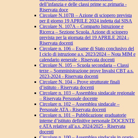
dell’infanzia e delle classi prime sc.primaria -
Riservata doce
Circolare N.107B – Azione di sciopero prevista
per il giorno 19 APRILE 2024 indetta dal SISA
Circolare N. 107A – Comparto Istruzione e
Ricerca – Sezione Scuola. Azione di sciopero
prevista per la giornata del 19 APRILE 2024 -
Riservata docenti
Circolare n. 106 – Esame di Stato conclusivo del
I ciclo di istruzione a.s. 2023/2024 – Nota MIM e
calendario generale - Riservata docenti
Circolare N. 105 – Scuola secondaria – Classi
terze – Somministrazione prove Invalsi CBT a.s.
2023-2024 - Riservata docenti
Circolare N. 104 – Prove strutturate finali
d’istituto - Riservata docenti
Circolare n. 103 – Assemblea sindacale regionale
– Riservata Personale docente
Circolare n. 102 – Assemblea sindacale –
Personale ATA - Riservata docenti
Circolare n. 101 – Pubblicazione graduatorie
interne d’istituto definitive personale DOCENTE
e ATA relative all’a.s. 2024/2025 - Riservata
docenti
Circolare n. 100 – Assemblea sindacale in orario