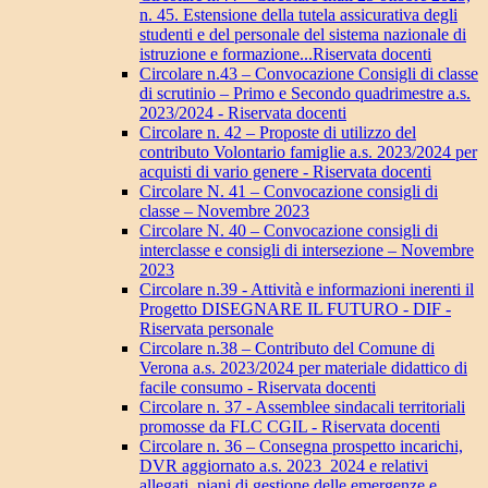
n. 45. Estensione della tutela assicurativa degli
studenti e del personale del sistema nazionale di
istruzione e formazione...Riservata docenti
Circolare n.43 – Convocazione Consigli di classe
di scrutinio – Primo e Secondo quadrimestre a.s.
2023/2024 - Riservata docenti
Circolare n. 42 – Proposte di utilizzo del
contributo Volontario famiglie a.s. 2023/2024 per
acquisti di vario genere - Riservata docenti
Circolare N. 41 – Convocazione consigli di
classe – Novembre 2023
Circolare N. 40 – Convocazione consigli di
interclasse e consigli di intersezione – Novembre
2023
Circolare n.39 - Attività e informazioni inerenti il
Progetto DISEGNARE IL FUTURO - DIF -
Riservata personale
Circolare n.38 – Contributo del Comune di
Verona a.s. 2023/2024 per materiale didattico di
facile consumo - Riservata docenti
Circolare n. 37 - Assemblee sindacali territoriali
promosse da FLC CGIL - Riservata docenti
Circolare n. 36 – Consegna prospetto incarichi,
DVR aggiornato a.s. 2023_2024 e relativi
allegati, piani di gestione delle emergenze e