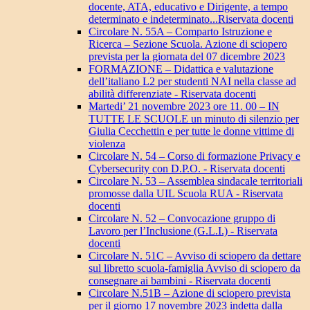
docente, ATA, educativo e Dirigente, a tempo
determinato e indeterminato...Riservata docenti
Circolare N. 55A – Comparto Istruzione e
Ricerca – Sezione Scuola. Azione di sciopero
prevista per la giornata del 07 dicembre 2023
FORMAZIONE – Didattica e valutazione
dell’italiano L2 per studenti NAI nella classe ad
abilità differenziate - Riservata docenti
Martedi’ 21 novembre 2023 ore 11. 00 – IN
TUTTE LE SCUOLE un minuto di silenzio per
Giulia Cecchettin e per tutte le donne vittime di
violenza
Circolare N. 54 – Corso di formazione Privacy e
Cybersecurity con D.P.O. - Riservata docenti
Circolare N. 53 – Assemblea sindacale territoriali
promosse dalla UIL Scuola RUA - Riservata
docenti
Circolare N. 52 – Convocazione gruppo di
Lavoro per l’Inclusione (G.L.I.) - Riservata
docenti
Circolare N. 51C – Avviso di sciopero da dettare
sul libretto scuola-famiglia Avviso di sciopero da
consegnare ai bambini - Riservata docenti
Circolare N.51B – Azione di sciopero prevista
per il giorno 17 novembre 2023 indetta dalla