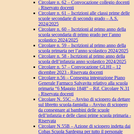
Circolare n. 62 – Convocazione collegio docenti
- Riservato docenti
Circolare n. 61 – Iscrizioni alle classi prime delle
scuole secondarie di secondo grado – A.S.
2024/2025
Circolare n. 60 – Iscrizioni al primo anno della
scuola secondaria di primo grado per l’anno
scolastico 2024/2025
Circolare n. 59 – Iscrizioni al primo anno della
scuola primaria per l’anno scolastico 2024/2025
Circolare n. 58 - Iscrizioni al primo anno della
scuola dell’infanzia anno scolastico 2024/2025
Circolare n. 57 – Convocazione GLHI – 12
dicembre 2023 - Riservata docenti
Circolare n.56 – Consegna integrazione Piano
Generale Farmaco Salvavita relativo alla scuola
primaria “6 Maggio 1848” – Rif. Circolare N.31
- Riservata docenti
Circolare N. 55C – Avviso di sciopero da dettare
sul libretto scuola-famiglia – Avviso di sciopero
da consegnare ai bambini delle scuole
dell’infanzia e delle classi prime scuola primaria -
Riservata
Circolare N.55B – Azione di sciopero indetta dai
Cobas Scuola Sardegna per tutto il personale