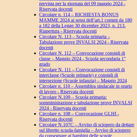
prevista per la giornata del 09 maggio 2024 -
Riservata docenti
Circolare n. 114 – RICHIESTA BONUS
MAMME 2024 ai sensi dell’art.1 commi da 180
a 182 della Legge 30 dicembre 2023, n. 213.
Riapertura - Riservata docenti
Circolare N. 113 – Scuola primaria –
Tabulazione prove INVALSI 2024 - Riservata
docenti
Circolare N. 112 – Convocazione consigli di
classe – Maggio 2024 - Scuola secondaria 1°
grado
Circolare N. 111 – Convocazione consigli di
interclasse (Scuole primarie) e consigli di
intersezione (Scuole infanzia) – Maggio 2024
Circolare n. 110 – Assemblea sindacale in orario
di lavoro - Riservata docenti
Circolare N.109 – Scuola primaria:
somministrazione e tabulazione prove INVALSI
2024 - Riservata docenti
Circolare n. 108 – Convocazione GLHI -
Riservata docenti
Circolare N.107C – Avviso di sciopero da dettare
sul libretto scuola-famiglia – Avviso di sciopero
da consegnare ai bambini delle scuole