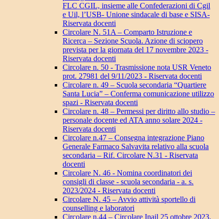
FLC CGIL, insieme alle Confederazioni di Cgil
e Uil, l’USB- Unione sindacale di base e SISA-
Riservata docenti
Circolare N. 51A – Comparto Istruzione e
Ricerca – Sezione Scuola. Azione di sciopero
prevista per la giornata del 17 novembre 2023 -
Riservata docenti
Circolare n. 50 - Trasmissione nota USR Veneto
prot. 27981 del 9/11/2023 - Riservata docenti
Circolare n. 49 – Scuola secondaria “Quartiere
Santa Lucia” – Conferma comunicazione utilizzo
spazi - Riservata docenti
Circolare n. 48 – Permessi per diritto allo studio –
personale docente ed ATA anno solare 2024 -
Riservata docenti
Circolare n.47 – Consegna integrazione Piano
Generale Farmaco Salvavita relativo alla scuola
secondaria – Rif. Circolare N.31 - Riservata
docenti
Circolare N. 46 - Nomina coordinatori dei
consigli di classe - scuola secondaria - a. s.
2023/2024 - Riservata docenti
Circolare N. 45 – Avvio attività sportello di
counselling e laboratori
Circolare n.44 – Circolare Inail 25 ottobre 2023,