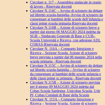
Circolare n. 117 – Assemblea sindacale in orario
di lavoro - Riservata docenti
Circolare N.116C – Avviso di sciopero da dettare
sul libretto scuola-famiglia–Avviso di sciopero da
consegnare ai bambini delle scuole dell’infanzia e
classi prime scuola primaria-Riservata docenti
Circolare N.116B – Azione di sciopero breve a
partire dal giorno 06 MAGGIO 2024 indetta da
SGB – Sindacato Generale di Base e CUB–
Scuola Università e Ricerca, con adesione ADL
COBAS-Riservata docenti
Circolare N. 116A – Comparto Istruzione e
Ricerca – Sezione Scuola. Azione di sciopero
breve prevista a partire dal 06 maggio 2024 nella
scuola primaria - Riservata docenti
Circolare N.115C – Avviso di sciopero da dettare
sul libretto scuola-famiglia – Avviso di sciopero
da consegnare ai bambini delle scuole infanzia e
delle classi prime sc.primaria - Riservata docenti
Circolare N.115B – Azione di sciopero prevista
per il giorno 09 MAGGIO 2024 indetta dal
Cobas Scuola Sardegna, Unicobas Scuola, Usb
PI, Cobas Comitati di Base della Scuola
Circolare N. 115A – Comparto Istruzione e
Ricerca – Sezione Scuola. Azione di sciopero