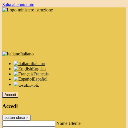
Salta al contenuto
Italiano
Italiano
English
Français
Español
عربى
Accedi
Accedi
button close
×
Nome Utente