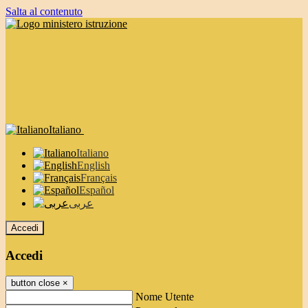
Salta al contenuto
Italiano
Italiano
English
Français
Español
عربى
Accedi
Accedi
button close
×
Nome Utente