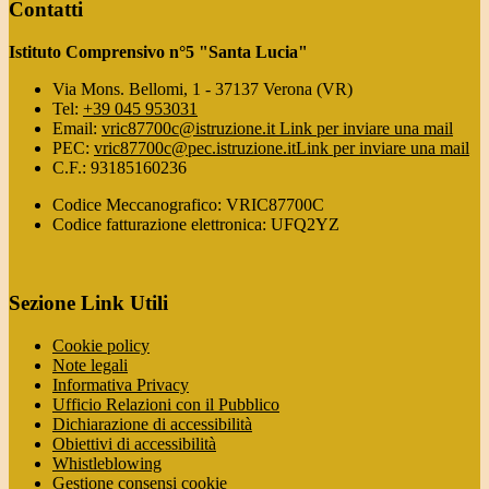
Contatti
Istituto Comprensivo n°5 "Santa Lucia"
Via Mons. Bellomi, 1 - 37137 Verona (VR)
Tel:
+39 045 953031
Email:
vric87700c@istruzione.it
Link per inviare una mail
PEC:
vric87700c@pec.istruzione.it
Link per inviare una mail
C.F.: 93185160236
Codice Meccanografico: VRIC87700C
Codice fatturazione elettronica: UFQ2YZ
Sezione Link Utili
Cookie policy
Note legali
Informativa Privacy
Ufficio Relazioni con il Pubblico
Dichiarazione di accessibilità
Obiettivi di accessibilità
Whistleblowing
Gestione consensi cookie