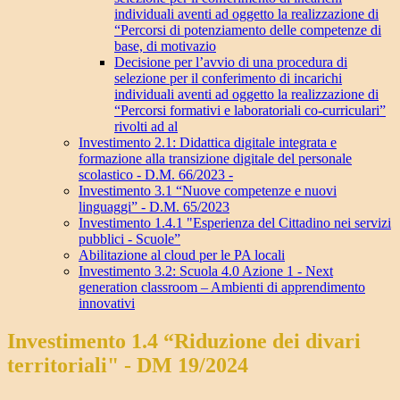
individuali aventi ad oggetto la realizzazione di
“Percorsi di potenziamento delle competenze di
base, di motivazio
Decisione per l’avvio di una procedura di
selezione per il conferimento di incarichi
individuali aventi ad oggetto la realizzazione di
“Percorsi formativi e laboratoriali co-curriculari”
rivolti ad al
Investimento 2.1: Didattica digitale integrata e
formazione alla transizione digitale del personale
scolastico - D.M. 66/2023 -
Investimento 3.1 “Nuove competenze e nuovi
linguaggi” - D.M. 65/2023
Investimento 1.4.1 "Esperienza del Cittadino nei servizi
pubblici - Scuole”
Abilitazione al cloud per le PA locali
Investimento 3.2: Scuola 4.0 Azione 1 - Next
generation classroom – Ambienti di apprendimento
innovativi
Investimento 1.4 “Riduzione dei divari
territoriali" - DM 19/2024