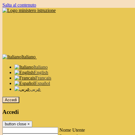
Salta al contenuto
Italiano
Italiano
English
Français
Español
عربى
Accedi
Accedi
button close
×
Nome Utente