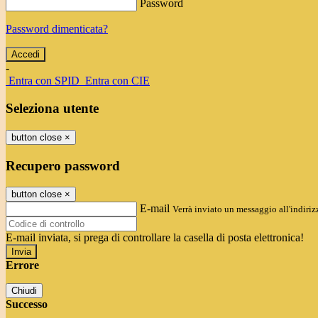
Password
Password dimenticata?
-
Entra con SPID
Entra con CIE
Seleziona utente
button close
×
Recupero password
button close
×
E-mail
Verrà inviato un messaggio all'indirizz
E-mail inviata, si prega di controllare la casella di posta elettronica!
Errore
Chiudi
Successo