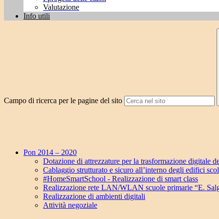
Valutazione
Info utili
Campo di ricerca per le pagine del sito
Pon 2014 – 2020
Dotazione di attrezzature per la trasformazione digitale de
Cablaggio strutturato e sicuro all’interno degli edifici scol
#HomeSmartSchool - Realizzazione di smart class
Realizzazione rete LAN/WLAN scuole primarie “E. Salgari
Realizzazione di ambienti digitali
Attività negoziale