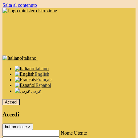
Salta al contenuto
Italiano
Italiano
English
Français
Español
عربى
Accedi
Accedi
button close
×
Nome Utente