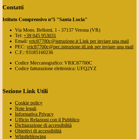
Contatti
Istituto Comprensivo n°5 "Santa Lucia"
Via Mons. Bellomi, 1 - 37137 Verona (VR)
Tel:
+39 045 953031
Email:
vric87700c@istruzione.it
Link per inviare una mail
PEC:
vric87700c@pec.istruzione.it
Link per inviare una mail
C.F.: 93185160236
Codice Meccanografico: VRIC87700C
Codice fatturazione elettronica: UFQ2YZ
Sezione Link Utili
Cookie policy
Note legali
Informativa Privacy
Ufficio Relazioni con il Pubblico
Dichiarazione di accessibilità
Obiettivi di accessibilità
Whistleblowing