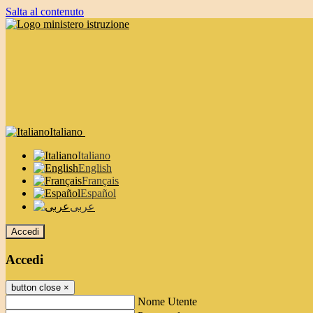
Salta al contenuto
Italiano
Italiano
English
Français
Español
عربى
Accedi
Accedi
button close
×
Nome Utente