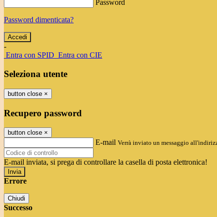
Password
Password dimenticata?
-
Entra con SPID
Entra con CIE
Seleziona utente
button close
×
Recupero password
button close
×
E-mail
Verrà inviato un messaggio all'indirizz
E-mail inviata, si prega di controllare la casella di posta elettronica!
Errore
Chiudi
Successo