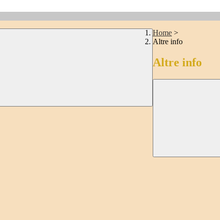
Home
>
Altre info
Altre info